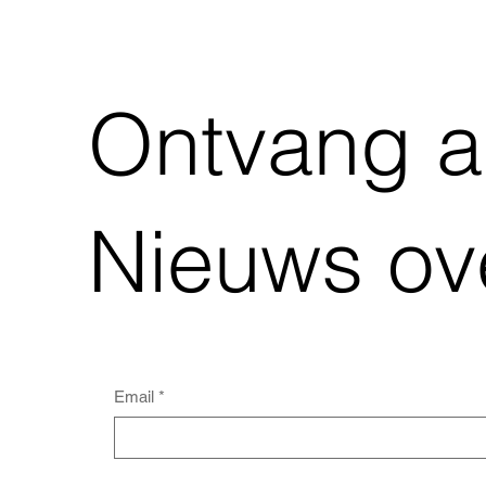
Ontvang al
Nieuws ov
Email
*