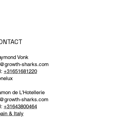
ONTACT
aymond Vonk
@growth-sharks.com
l:
+31651681220
nelux
mon de L'Hotellerie
@growth-sharks.com
l:
+31643800464
ain & Italy