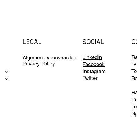
LEGAL
SOCIAL
C
LinkedIn
R
Algemene voorwaarden
Privacy Policy
Facebook
rv
Instagram
Te
Twitter
Be
Ra
rh
Te
Sp